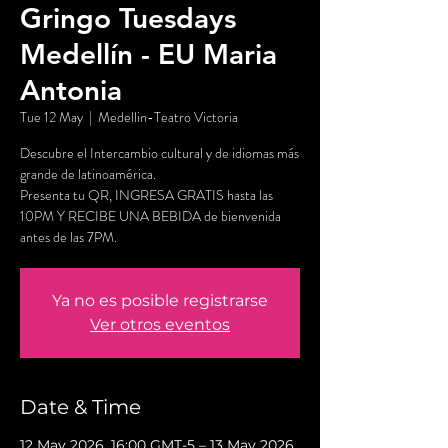
Gringo Tuesdays
Medellín - EU Maria
Antonia
Tue 12 May
  |  
Medellin-Teatro Victoria
Descubre el Intercambio cultural y de idiomas más
grande de latinoamérica.
Presenta tu QR, INGRESA GRATIS hasta las
10PM Y RECIBE UNA BEBIDA de bienvenida
antes de las 7PM.
Ya no es posible registrarse
Ver otros eventos
Date & Time
12 May 2026, 16:00 GMT-5 – 13 May 2026,