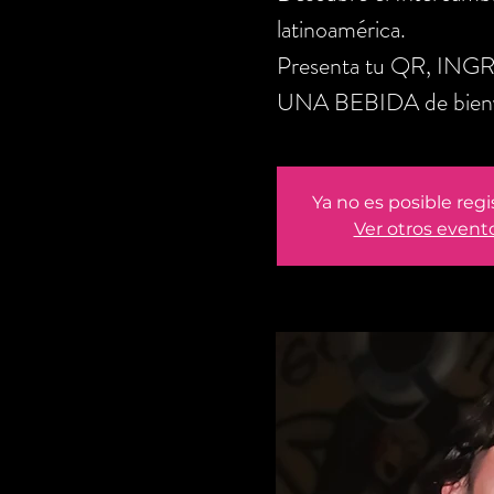
latinoamérica.
Presenta tu QR, ING
UNA BEBIDA de bienve
Ya no es posible regi
Ver otros event