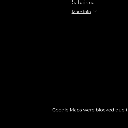
S. Turismo
More info
Google Maps were blocked due to 