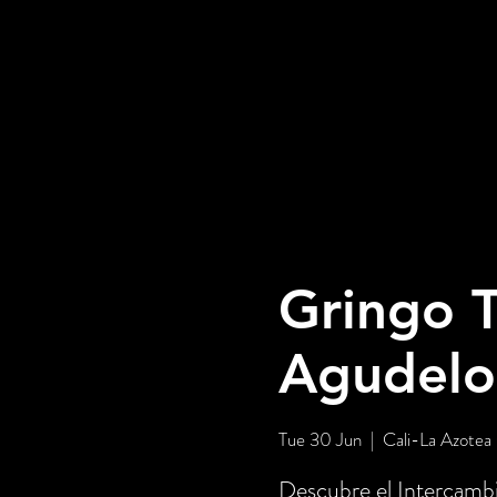
Gringo T
Agudelo
Tue 30 Jun
  |  
Cali-La Azotea
Descubre el Intercambi