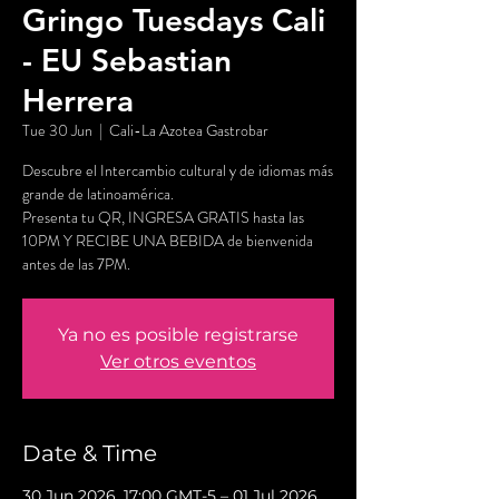
Gringo Tuesdays Cali
- EU Sebastian
Herrera
Tue 30 Jun
  |  
Cali-La Azotea Gastrobar
Descubre el Intercambio cultural y de idiomas más
grande de latinoamérica.
Presenta tu QR, INGRESA GRATIS hasta las
10PM Y RECIBE UNA BEBIDA de bienvenida
antes de las 7PM.
Ya no es posible registrarse
Ver otros eventos
Date & Time
30 Jun 2026, 17:00 GMT-5 – 01 Jul 2026,