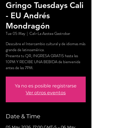
Gringo Tuesdays Cali
- EU Andrés
Mondragón
Tue 05 May
  |  
Cali-La Azotea Gastrobar
Descubre el Intercambio cultural y de idiomas más
grande de latinoamérica.
Presenta tu QR, INGRESA GRATIS hasta las
10PM Y RECIBE UNA BEBIDA de bienvenida
antes de las 7PM.
Ya no es posible registrarse
Ver otros eventos
Date & Time
05 May 2026, 17:00 GMT-5 – 06 May