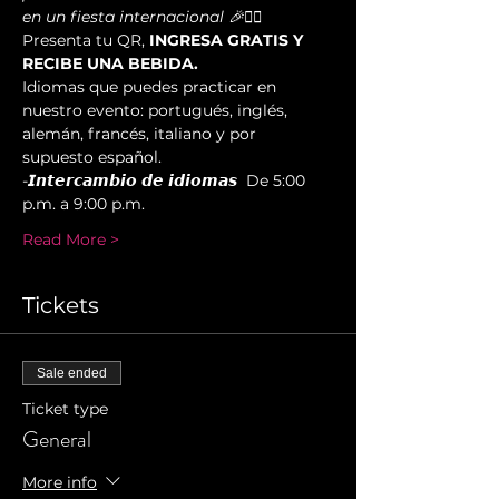
en un fiesta internacional 🎉✌🏻️  
Presenta tu QR, 
INGRESA GRATIS Y 
RECIBE UNA BEBIDA.
Idiomas que puedes practicar en 
nuestro evento: portugués, inglés, 
alemán, francés, italiano y por 
supuesto español.  
-𝙄𝙣𝙩𝙚𝙧𝙘𝙖𝙢𝙗𝙞𝙤 𝙙𝙚 𝙞𝙙𝙞𝙤𝙢𝙖𝙨  De 5:00 
p.m. a 9:00 p.m.  
Read More >
Tickets
Sale ended
Ticket type
General
More info