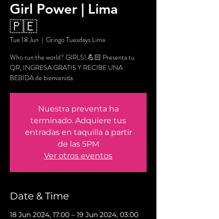
Girl Power | Lima
🇵🇪
Tue 18 Jun
  |  
Gringo Tuesdays Lima
Who run the world? GIRLS! 💪🏻 Presenta tu
QR, INGRESA GRATIS Y RECIBE UNA
BEBIDA de bienvenida.
Nuestra preventa ha
terminado. Adquiere tus
entradas en taquilla a partir
de las 5PM
Ver otros eventos
Date & Time
18 Jun 2024, 17:00 – 19 Jun 2024, 03:00