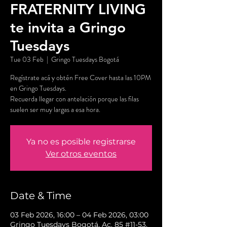
FRATERNITY LIVING
te invita a Gringo
Tuesdays
Tue 03 Feb
  |  
Gringo Tuesdays Bogotá
Regístrate acá y obtén Free Cover hasta las 10PM
en Gringo Tuesdays.
Recuerda llegar con antelación porque las filas
suelen ser muy largas a esa hora.
Ya no es posible registrarse
Ver otros eventos
Date & Time
03 Feb 2026, 16:00 – 04 Feb 2026, 03:00
Gringo Tuesdays Bogotá, Ac. 85 #11-53,