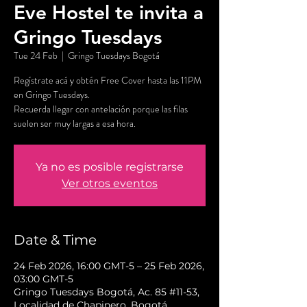
Eve Hostel te invita a
Gringo Tuesdays
Tue 24 Feb
  |  
Gringo Tuesdays Bogotá
Regístrate acá y obtén Free Cover hasta las 11PM
en Gringo Tuesdays.
Recuerda llegar con antelación porque las filas
suelen ser muy largas a esa hora.
Ya no es posible registrarse
Ver otros eventos
Date & Time
24 Feb 2026, 16:00 GMT-5 – 25 Feb 2026,
03:00 GMT-5
Gringo Tuesdays Bogotá, Ac. 85 #11-53,
Localidad de Chapinero, Bogotá,