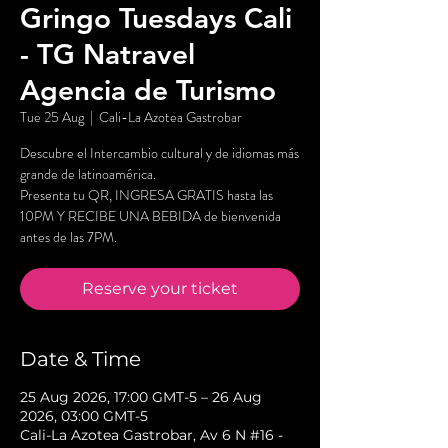
Gringo Tuesdays Cali
- TG Natravel
Agencia de Turismo
Tue 25 Aug
  |  
Cali-La Azotea Gastrobar
Descubre el Intercambio cultural y de idiomas más
grande de latinoamérica.
Presenta tu QR, INGRESA GRATIS hasta las
10PM Y RECIBE UNA BEBIDA de bienvenida
antes de las 7PM.
Reserve your ticket
Date & Time
25 Aug 2026, 17:00 GMT-5 – 26 Aug
2026, 03:00 GMT-5
Cali-La Azotea Gastrobar, Av 6 N #16 -