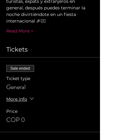
turistas, expats y extranjeros en 
general, después puedes terminar la 
noche divirtiéndote en un fiesta 
internacional 🎉✌🏻️  
Read More >
Tickets
Sale ended
Ticket type
General
More info
Price
COP 0