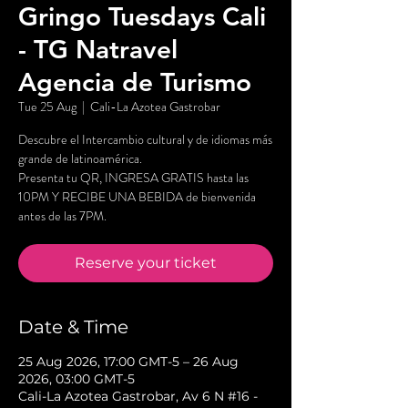
Gringo Tuesdays Cali
- TG Natravel
Agencia de Turismo
Tue 25 Aug
  |  
Cali-La Azotea Gastrobar
Descubre el Intercambio cultural y de idiomas más
grande de latinoamérica.
Presenta tu QR, INGRESA GRATIS hasta las
10PM Y RECIBE UNA BEBIDA de bienvenida
antes de las 7PM.
Reserve your ticket
Date & Time
25 Aug 2026, 17:00 GMT-5 – 26 Aug
2026, 03:00 GMT-5
Cali-La Azotea Gastrobar, Av 6 N #16 -