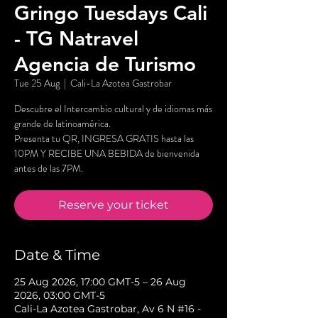
Gringo Tuesdays Cali
- TG Natravel
Agencia de Turismo
Tue 25 Aug
  |  
Cali-La Azotea Gastrobar
Descubre el Intercambio cultural y de idiomas más
grande de latinoamérica.
Presenta tu QR, INGRESA GRATIS hasta las
10PM Y RECIBE UNA BEBIDA de bienvenida
antes de las 7PM.
Reserve your ticket
Date & Time
25 Aug 2026, 17:00 GMT-5 – 26 Aug
2026, 03:00 GMT-5
Cali-La Azotea Gastrobar, Av 6 N #16 -