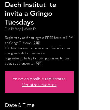
Dach Institut te
invita a Gringo
Tuesdays
Tue 19 May
  |  
Medellín
Regístrate y obtén tu ingreso FREE hasta las 11PM
en Gringo Tuesdays. 🇩🇪
Practica tu alemán en el intercambio de idiomas
más grande de Latinoamérica.
llega antes de las 8 y también podrás recibir una
bebida de bienvenida. 🇩🇪
Ya no es posible registrarse
Ver otros eventos
Date & Time