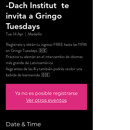
-Dach Institut te
invita a Gringo
Tuesdays
Tue 14 Apr
  |  
Medellín
Regístrate y obtén tu ingreso FREE hasta las 11PM
en Gringo Tuesdays. 🇩🇪
Practica tu alemán en el intercambio de idiomas
más grande de Latinoamérica.
llega antes de las 8 y también podrás recibir una
bebida de bienvenida. 🇩🇪
Ya no es posible registrarse
Ver otros eventos
Date & Time