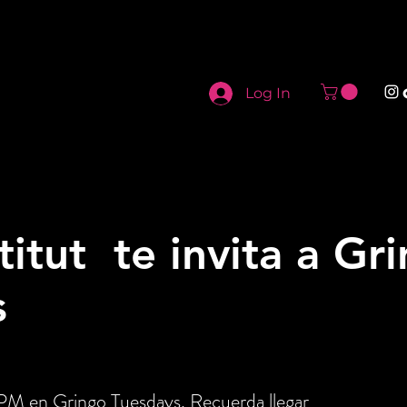
Log In
titut te invita a Gr
s
1PM en Gringo Tuesdays. Recuerda llegar