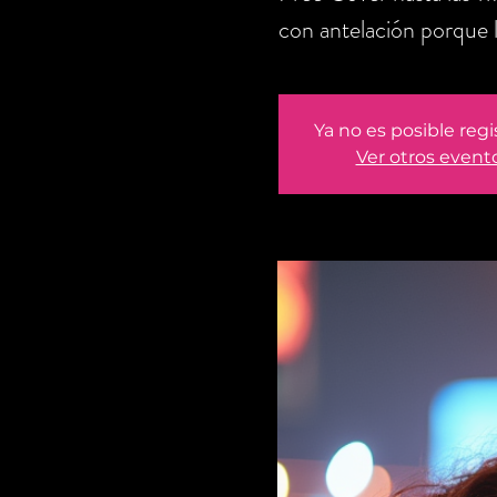
con antelación porque la
Ya no es posible regi
Ver otros event