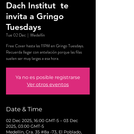
Dach Institut te
invita a Gringo
Tuesdays
Tue 02 Dec
  |  
Medellín
Free Cover hasta las 11PM en Gringo Tuesdays.
Recuerda llegar con antelación porque las filas
suelen ser muy largas a esa hora.
Ya no es posible registrarse
Ver otros eventos
Date & Time
02 Dec 2025, 16:00 GMT-5 – 03 Dec
2025, 03:00 GMT-5
Medellín, Cra. 35 #8a -73, El Poblado,