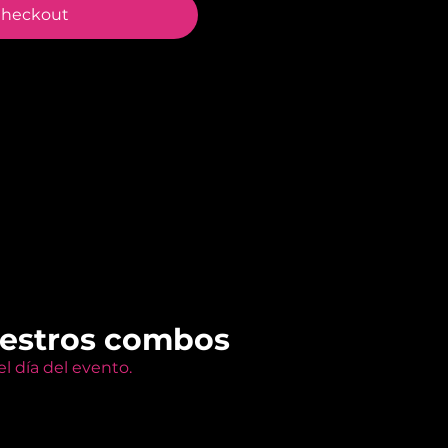
heckout
uestros combos
l día del evento.