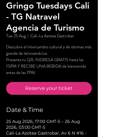
Gringo Tuesdays Cali
- TG Natravel
Agencia de Turismo
Tue 25 Aug
  |  
Cali-La Azotea Gastrobar
Descubre el Intercambio cultural y de idiomas más
grande de latinoamérica.
Presenta tu QR, INGRESA GRATIS hasta las
10PM Y RECIBE UNA BEBIDA de bienvenida
antes de las 7PM.
Reserve your ticket
Date & Time
25 Aug 2026, 17:00 GMT-5 – 26 Aug
2026, 03:00 GMT-5
Cali-La Azotea Gastrobar, Av 6 N #16 -