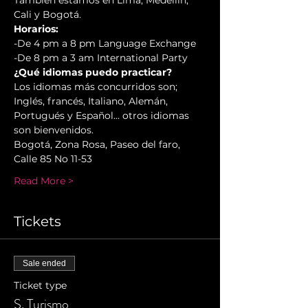
También estamos en Lima, Medellín, 
Cali y Bogotá.
Horarios:
-De 4 pm a 8 pm Language Exchange 

-De 8 pm a 3 am International Party
¿Qué idiomas puedo practicar?
Los idiomas más concurridos son; 
Inglés, francés, Italiano, Alemán, 
Portugués y Español... otros idiomas 
son bienvenidos.
Bogotá, Zona Rosa, Paseo del faro, 
Calle 85 No 11-53
Read More >
Tickets
Sale ended
Ticket type
S. Turismo