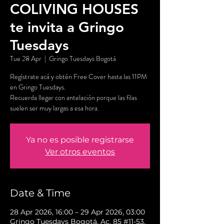
COLIVING HOUSES
te invita a Gringo
Tuesdays
Tue 28 Apr
  |  
Gringo Tuesdays Bogotá
Regístrate acá y obtén Free Cover hasta las 11PM
en Gringo Tuesdays.
Recuerda llegar con antelación porque las filas
suelen ser muy largas a esa hora.
Ya no es posible registrarse
Ver otros eventos
Date & Time
28 Apr 2026, 16:00 – 29 Apr 2026, 03:00
Gringo Tuesdays Bogotá, Ac. 85 #11-53,