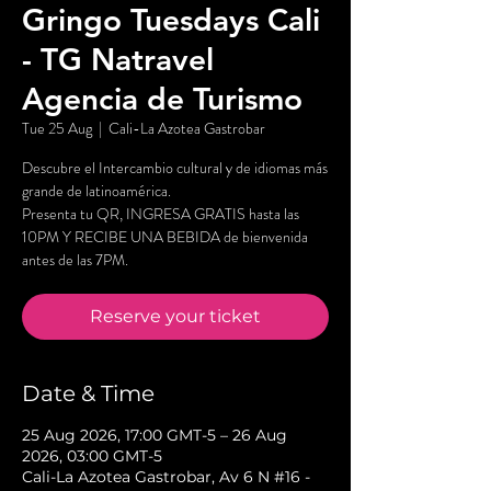
Gringo Tuesdays Cali
- TG Natravel
Agencia de Turismo
Tue 25 Aug
  |  
Cali-La Azotea Gastrobar
Descubre el Intercambio cultural y de idiomas más
grande de latinoamérica.
Presenta tu QR, INGRESA GRATIS hasta las
10PM Y RECIBE UNA BEBIDA de bienvenida
antes de las 7PM.
Reserve your ticket
Date & Time
25 Aug 2026, 17:00 GMT-5 – 26 Aug
2026, 03:00 GMT-5
Cali-La Azotea Gastrobar, Av 6 N #16 -