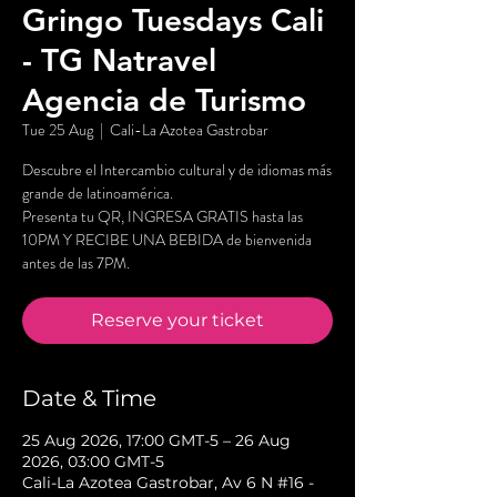
Gringo Tuesdays Cali
- TG Natravel
Agencia de Turismo
Tue 25 Aug
  |  
Cali-La Azotea Gastrobar
Descubre el Intercambio cultural y de idiomas más
grande de latinoamérica.
Presenta tu QR, INGRESA GRATIS hasta las
10PM Y RECIBE UNA BEBIDA de bienvenida
antes de las 7PM.
Reserve your ticket
Date & Time
25 Aug 2026, 17:00 GMT-5 – 26 Aug
2026, 03:00 GMT-5
Cali-La Azotea Gastrobar, Av 6 N #16 -