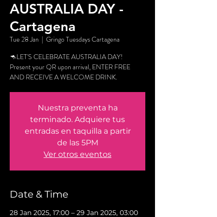
AUSTRALIA DAY -
Cartagena
Tue 28 Jan
  |  
Gringo Tuesdays Cartagena
🦘LET'S CELEBRATE AUSTRALIA DAY!
Present your QR upon arrival, ENTER FREE
AND RECEIVE A WELCOME DRINK.
Nuestra preventa ha
terminado. Adquiere tus
entradas en taquilla a partir
de las 5PM
Ver otros eventos
Date & Time
28 Jan 2025, 17:00 – 29 Jan 2025, 03:00