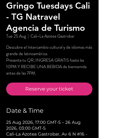
Gringo Tuesdays Cali
- TG Natravel
Agencia de Turismo
Tue 25 Aug
  |  
Cali-La Azotea Gastrobar
Descubre el Intercambio cultural y de idiomas más
grande de latinoamérica.
Presenta tu QR, INGRESA GRATIS hasta las
10PM Y RECIBE UNA BEBIDA de bienvenida
antes de las 7PM.
Reserve your ticket
Date & Time
25 Aug 2026, 17:00 GMT-5 – 26 Aug
2026, 03:00 GMT-5
Cali-La Azotea Gastrobar, Av 6 N #16 -