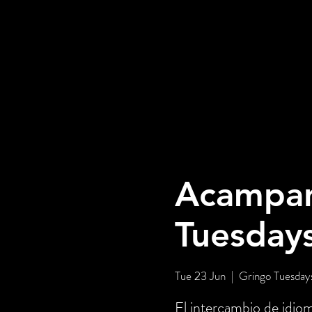
Acampand
Tuesday
Tue 23 Jun
  |  
Gringo Tuesday
El intercambio de idio