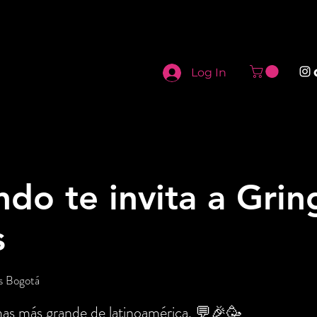
Log In
o te invita a Grin
s
s Bogotá
mas más grande de latinoamérica. 💬🎉🥳