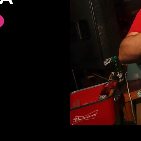
Á
MEDELLÍN
CALI
LIMA
CAR