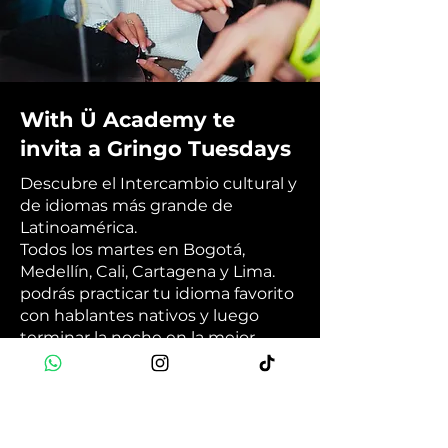
With Ü Academy te
invita a Gringo Tuesdays
Descubre el Intercambio cultural y
de idiomas más grande de
Latinoamérica.
Todos los martes en Bogotá,
Medellín, Cali, Cartagena y Lima.
podrás practicar tu idioma favorito
con hablantes nativos y luego
terminar la noche en la mejor
fiesta internacional de la ciudad. 🗣️
🎉💃🏽
Book Now