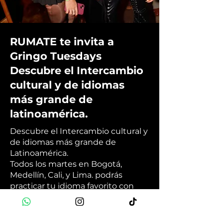
RUMATE te invita a
Gringo Tuesdays
Descubre el Intercambio
cultural y de idiomas
más grande de
latinoamérica.
Descubre el Intercambio cultural y
de idiomas más grande de
Latinoamérica.
Todos los martes en Bogotá,
Medellín, Cali, y Lima. podrás
practicar tu idioma favorito con
hablantes nativos y luego terminar
la noche en la mejor fiesta
internacional de la ciudad. 🗣️🎉💃🏽