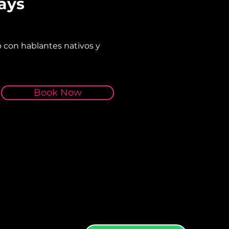
days
to con hablantes nativos y
Book Now