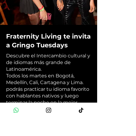
Fraternity Living te invita
a Gringo Tuesdays
Descubre el Intercambio cultural y
de idiomas más grande de
Latinoamérica.
Todos los martes en Bogotá,
Medellín, Cali, Cartagena y Lima.
podrás practicar tu idioma favorito
con hablantes nativos y luego
terminar la noche en la mejor
fiesta internacional de la ciudad. 🗣️
🎉💃🏽
Book Now