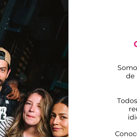
Somos
de
Todos
re
id
Conoce