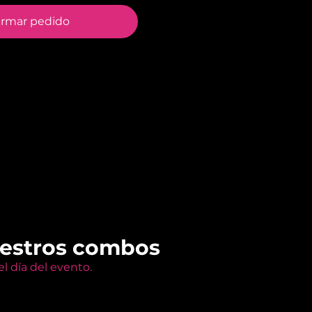
irmar pedido
uestros combos
l día del evento.