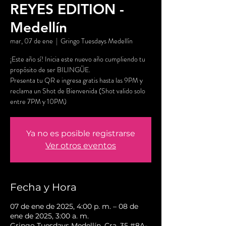
REYES EDITION -
Medellín
mar, 07 de ene
  |  
Gringo Tuesdays Medellín
¡Este año sí! Inicia este nuevo año cumpliendo tu
propósito de ser BILINGÜE.
Presenta tu QR e ingresa gratis hasta las 9PM y
reclama un Shot de Bienvenida (Shot valido solo
entre 7PM y 10PM)
Ya no es posible registrarse
Ver otros eventos
Fecha y Hora
07 de ene de 2025, 4:00 p. m. – 08 de
ene de 2025, 3:00 a. m.
Gringo Tuesdays Medellín, Cra. 35 #8A-