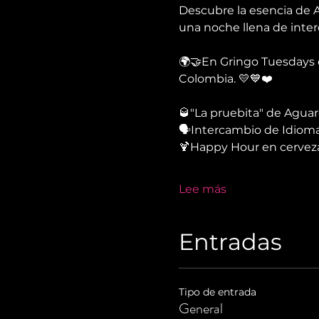
Descubre la esencia de A
una noche llena de inter
🌍🤝En Gringo Tuesdays c
Colombia. 💛💙❤️
🥃"La pruebita" de Agua
🗣Intercambio de Idioma
🍹Happy Hour en cerveza
Lee más
Entradas
Tipo de entrada
General