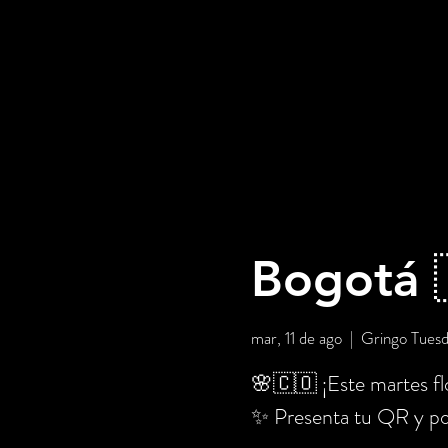
Bogotá 
mar, 11 de ago
  |  
Gringo Tues
🌸🇨🇴 ¡Este martes flo
✨ Presenta tu QR y po