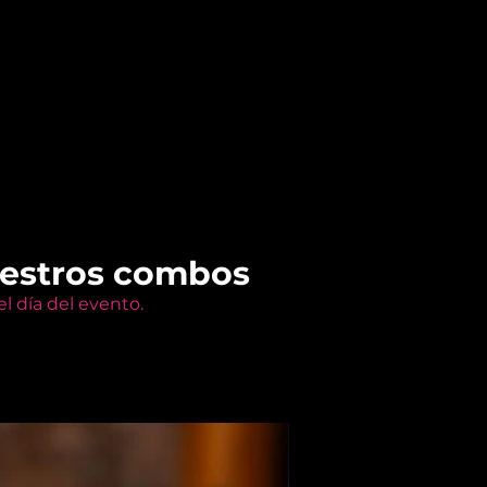
uestros combos
l día del evento.
Members Only