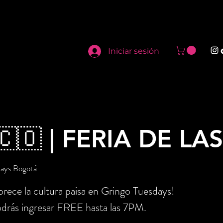
Iniciar sesión
🇨🇴 | FERIA DE LA
days Bogotá
rece la cultura paisa en Gringo Tuesdays!
drás ingresar FREE hasta las 7PM.