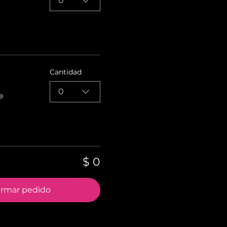
0
Cantidad
0
e
$ 0
irmar pedido