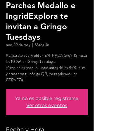
Parches Medallo e
IngridExplora te
invitan a Gringo
Tuesdays
mar, 19 de may
  |  
Medellín
Regístrate aquí y obtén ENTRADA GRATIS hasta
las 10 PM en Gringo Tuesdays.
¡Y eso no es todo! Si llegas antes de las 8:00 p. m.
y presentas tu código QR, ¡te regalamos una
CERVEZA!
Ya no es posible registrarse
Ver otros eventos
Fecha y Hora