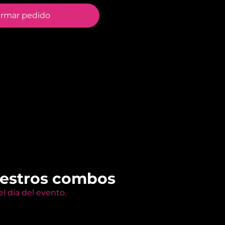
irmar pedido
uestros combos
l día del evento.