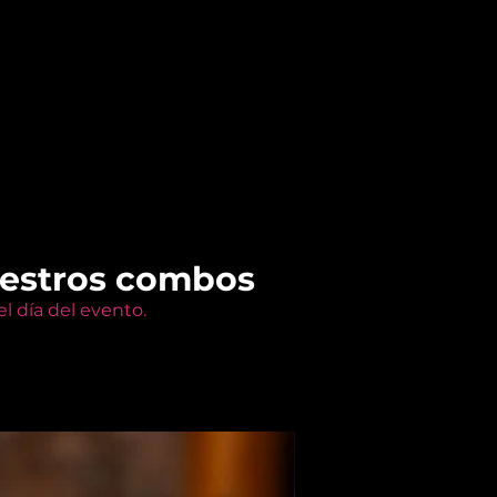
uestros combos
l día del evento.
Members Only