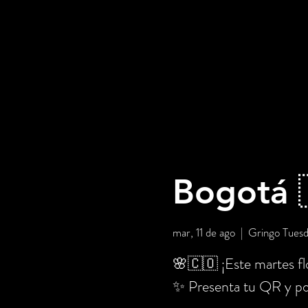
Bogotá 
mar, 11 de ago
  |  
Gringo Tues
🌸🇨🇴 ¡Este martes flo
✨ Presenta tu QR y po