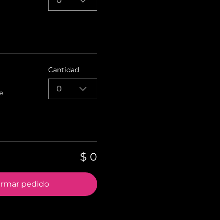
0
Cantidad
0
e
$ 0
irmar pedido