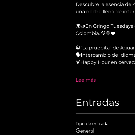
Descubre la esencia de A
una noche llena de inter
🌍🤝En Gringo Tuesdays c
Colombia. 💛💙❤️
🥃"La pruebita" de Agua
🗣Intercambio de Idioma
🍹Happy Hour en cerveza
Lee más
Entradas
Tipo de entrada
General