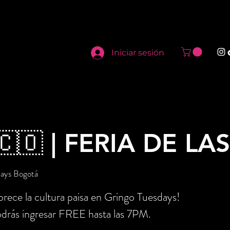
Iniciar sesión
🇨🇴 | FERIA DE LA
days Bogotá
rece la cultura paisa en Gringo Tuesdays!
drás ingresar FREE hasta las 7PM.