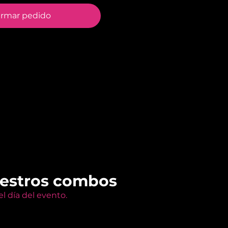
irmar pedido
uestros combos
l día del evento.