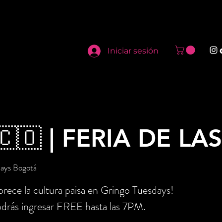
Iniciar sesión
🇨🇴 | FERIA DE LA
days Bogotá
rece la cultura paisa en Gringo Tuesdays!
drás ingresar FREE hasta las 7PM.