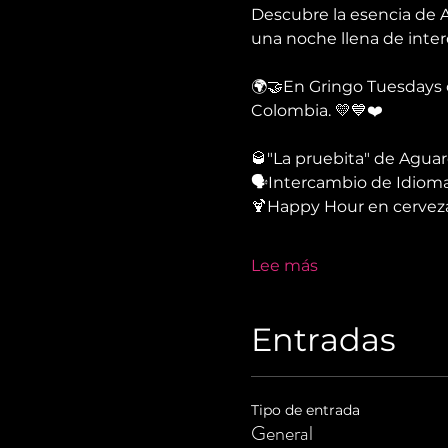
Descubre la esencia de A
una noche llena de inter
🌍🤝En Gringo Tuesdays c
Colombia. 💛💙❤️
🥃"La pruebita" de Agua
🗣Intercambio de Idioma
🍹Happy Hour en cerveza
Lee más
Entradas
Tipo de entrada
General