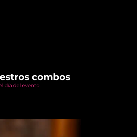
uestros combos
l día del evento.
Members Only