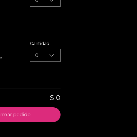
0
Cantidad
0
e
$ 0
irmar pedido