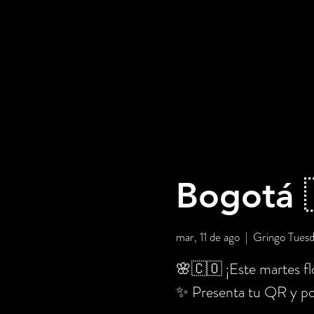
Bogotá 
mar, 11 de ago
  |  
Gringo Tues
🌸🇨🇴 ¡Este martes flo
✨ Presenta tu QR y po