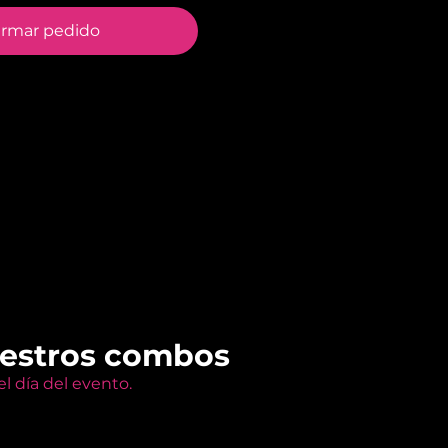
irmar pedido
uestros combos
l día del evento.