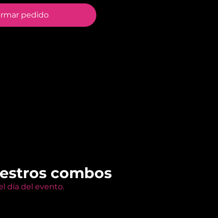
irmar pedido
uestros combos
l día del evento.