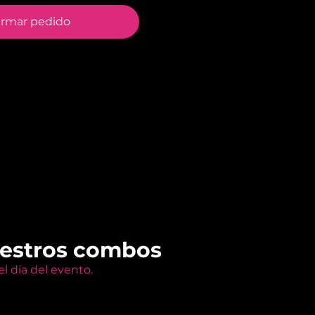
irmar pedido
uestros combos
l día del evento.