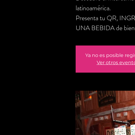
latinoamérica.
Presenta tu QR, ING
UNA BEBIDA de bienve
Ya no es posible regi
Ver otros event