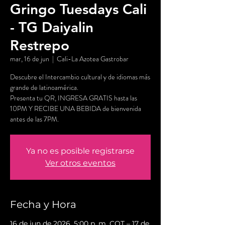
Gringo Tuesdays Cali
- TG Daiyalin
Restrepo
mar, 16 de jun
  |  
Cali-La Azotea Gastrobar
Descubre el Intercambio cultural y de idiomas más
grande de latinoamérica.
Presenta tu QR, INGRESA GRATIS hasta las
10PM Y RECIBE UNA BEBIDA de bienvenida
antes de las 7PM.
Ya no es posible registrarse
Ver otros eventos
Fecha y Hora
16 de jun de 2026, 5:00 p. m. COT – 17 de