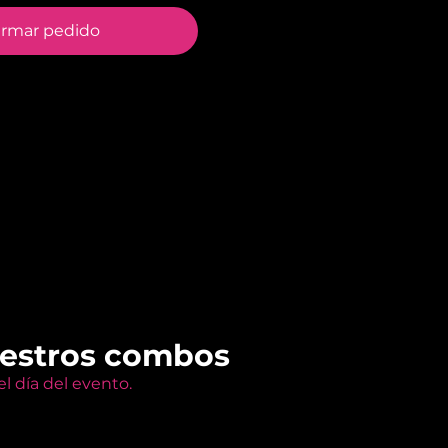
irmar pedido
uestros combos
l día del evento.