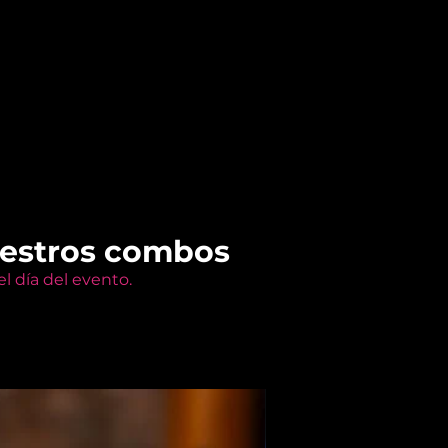
uestros combos
l día del evento.
Members Only