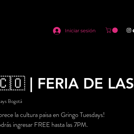
Iniciar sesión
🇨🇴 | FERIA DE LA
days Bogotá
rece la cultura paisa en Gringo Tuesdays!
drás ingresar FREE hasta las 7PM.