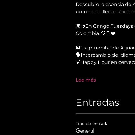
Descubre la esencia de A
una noche llena de inter
🌍🤝En Gringo Tuesdays c
Colombia. 💛💙❤️
🥃"La pruebita" de Agua
🗣Intercambio de Idioma
🍹Happy Hour en cerveza
Lee más
Entradas
Tipo de entrada
General