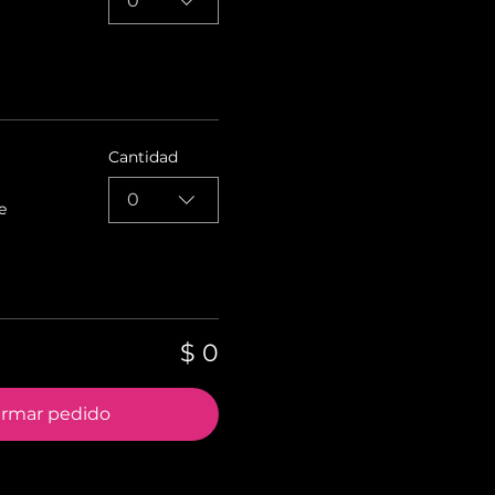
0
Cantidad
0
e
$ 0
irmar pedido