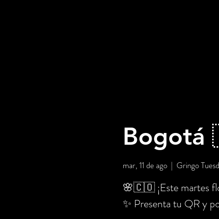
Bogotá 
mar, 11 de ago
  |  
Gringo Tues
🌸🇨🇴 ¡Este martes flo
✨ Presenta tu QR y po