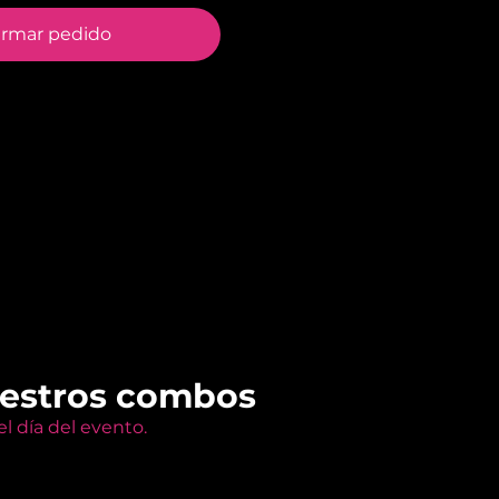
irmar pedido
uestros combos
l día del evento.