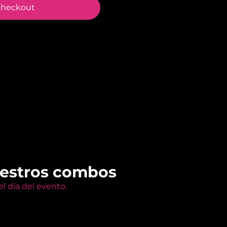
heckout
uestros combos
l día del evento.