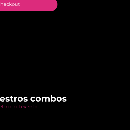
heckout
uestros combos
l día del evento.