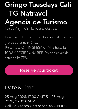
Gringo Tuesdays Cali
- TG Natravel
Agencia de Turismo
Tue 25 Aug
  |  
Cali-La Azotea Gastrobar
Descubre el Intercambio cultural y de idiomas más
grande de latinoamérica.
Presenta tu QR, INGRESA GRATIS hasta las
10PM Y RECIBE UNA BEBIDA de bienvenida
antes de las 7PM.
Reserve your ticket
Date & Time
25 Aug 2026, 17:00 GMT-5 – 26 Aug
2026, 03:00 GMT-5
Cali-La Azotea Gastrobar, Av 6 N #16 -