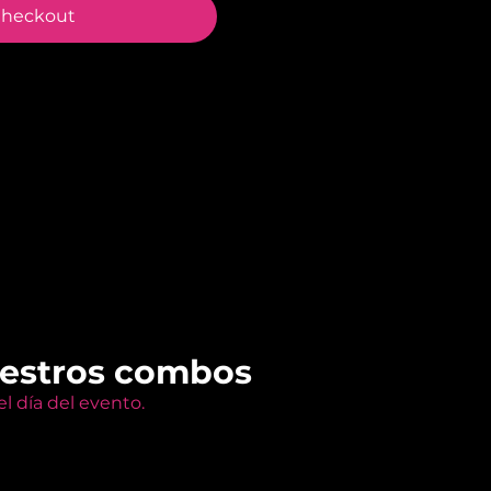
heckout
uestros combos
l día del evento.