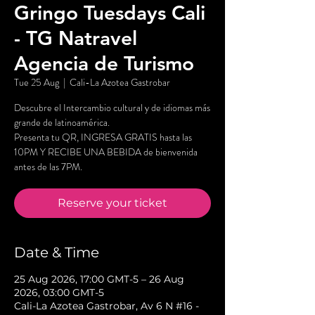
Gringo Tuesdays Cali
- TG Natravel
Agencia de Turismo
Tue 25 Aug
  |  
Cali-La Azotea Gastrobar
Descubre el Intercambio cultural y de idiomas más
grande de latinoamérica.
Presenta tu QR, INGRESA GRATIS hasta las
10PM Y RECIBE UNA BEBIDA de bienvenida
antes de las 7PM.
Reserve your ticket
Date & Time
25 Aug 2026, 17:00 GMT-5 – 26 Aug
2026, 03:00 GMT-5
Cali-La Azotea Gastrobar, Av 6 N #16 -